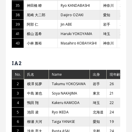
35
神⽥橋 瞭
Ryo KANDABASHI
神奈川
23
38
尾崎 ⼤⼆郎
Daijiro OZAKI
愛知
28
39
阿部 仁
Jin ABE
岩⼿
23
41
横⼭ 遥希
Haruki YOKOYAMA
埼⽟
25
43
⼩林 雅裕
Masahiro KOBAYASHI
神奈川
40
IA2
No.
氏名
Name
出身
現年齢
チ
2
横澤 拓夢
Takumu YOKOSAWA
岩⼿
26
TK
3
中島 漱也
Soya NAKAJIMA
東京
21
bL
4
鴨⽥ 翔
Kakeru KAMODA
埼⽟
22
Ka
5
池⽥ 凌
Ryo IKEDA
北海道
24
Yo
6
柳瀬 ⼤河
Taiga YANASE
愛知
19
TK
7
浅井 亮太
Ryota ASAI
京都
24
b