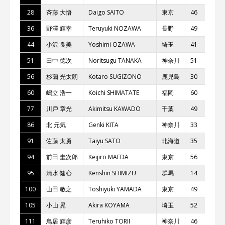
28
⻫藤 ⼤悟
Daigo SAITO
東京
46
義
36
野澤 輝幸
Teruyuki NOZAWA
⻑野
49
M
44
⼩沢 良美
Yoshimi OZAWA
埼⽟
41
O
51
⽥中 徳次
Noritsugu TANAKA
神奈川
51
バ
56
杉薗 光太朗
Kotaro SUGIZONO
⿅児島
30
G
60
嶋⽴ 浩⼀
Koichi SHIMATATE
福岡
60
D
77
川⼾ 章光
Akimitsu KAWADO
千葉
49
習
86
北 元気
Genki KITA
神奈川
33
T
91
佐藤 太勇
Taiyu SATO
北海道
35
94
前⽥ 圭次郎
Keijiro MAEDA
東京
56
ma
95
清⽔ 健⼼
Kenshin SHIMIZU
群⾺
14
レ
100
⼭⽥ 敏之
Toshiyuki YAMADA
東京
49
I
105
⼩⼭ 晃
Akira KOYAMA
埼⽟
52
111
⿃居 輝彦
Teruhiko TORII
神奈川
46
B