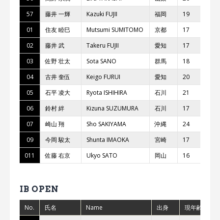
57
藤井 ⼀輝
Kazuki FUJII
福岡
19
TE
01
住友 睦⺒
Mutsumi SUMITOMO
京都
17
b
02
藤井 武
Takeru FUJII
愛知
17
TE
03
佐野 壮太
Sota SANO
群⾺
18
カ
04
古井 奎伍
Keigo FURUI
愛知
20
bL
05
⽯平 凌⼤
Ryota ISHIHIRA
⽯川
21
bL
06
鈴村 絆
Kizuna SUZUMURA
⽯川
17
バ
07
崎⼭ 翔
Sho SAKIYAMA
沖縄
24
カ
09
今岡 駿太
Shunta IMAOKA
宮崎
17
011
佐藤 右京
Ukyo SATO
岡⼭
16
33
IB OPEN
No.
氏名
Name
出身
現年齢
チ