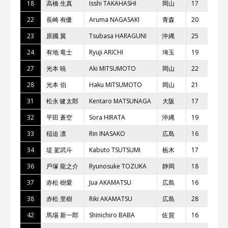
18
⾼橋 ⽣真
Isshi TAKAHASHI
岡⼭
17
T
22
⻑崎 有優
Aruma NAGASAKI
⻘森
20
T
23
原國 翼
Tsubasa HARAGUNI
沖縄
25
YS
24
有地 ⻯⼠
Ryuji ARICHI
埼⽟
19
ca
27
光本 暁
Aki MITSUMOTO
岡⼭
22
MI
28
光本 伯
Haku MITSUMOTO
岡⼭
21
MI
31
松永 健太郎
Kentaro MATSUNAGA
⼤阪
17
t
32
平⽥ 蒼空
Sora HIRATA
沖縄
19
ka
33
稲迫 凛
Rin INASAKO
広島
16
BI
34
堤 駕武⽃
Kabuto TSUTSUMI
栃⽊
17
ヴ
36
⼾塚 ⿓之介
Ryunosuke TOZUKA
静岡
18
Ka
37
⾚松 樹愛
Jua AKAMATSU
広島
16
FA
38
⾚松 ⾥樹
Riki AKAMATSU
広島
28
FA
42
⾺場 新⼀郎
Shinichiro BABA
佐賀
16
YS