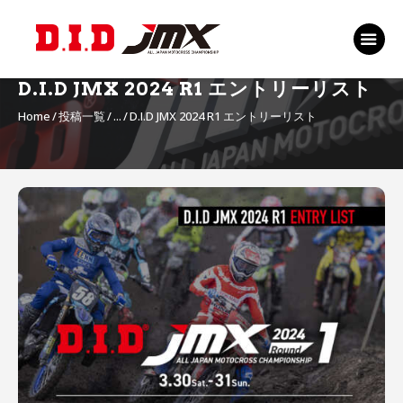
TOP
EVENT
D.I.D JMX 2024 R1 エントリーリスト
RANKING 2026
Home
投稿一覧
...
D.I.D JMX 2024 R1 エントリーリスト
RIDERS 2026
SPONSORS
投
TICKET
稿
ナ
MSP Motosports
ビ
Promotion TOP
ゲ
ー
シ
ョ
ン