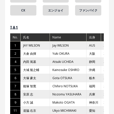
CX
エンジョイ
ファンバイク
IA1
No.
氏名
Name
出身
現年齢
1
JAY WILSON
Jay WILSON
AUS
29
2
⼤倉 由揮
Yuki OKURA
⼤阪
25
4
内⽥ 篤基
Atsuki UCHIDA
静岡
27
5
⼤城 魁之輔
Kainosuke OSHIRO
沖縄
24
6
⼤塚 豪太
Gota OTSUKA
栃⽊
27
7
能塚 智寛
Chihiro NOTSUKA
福岡
27
8
安原 志
Nozomu YASUHARA
兵庫
30
9
⼩⽅ 誠
Makoto OGATA
神奈川
38
11
道脇 右京
Ukyo MICHIWAKI
愛知
30