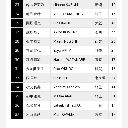
23
鈴⽊ 姫菜乃
Hinano SUZUKI
新潟
19
24
町⽥ 夢叶
Yumeka MACHIDA
埼⽟
16
25
岡野 理恵
Rie OKANO
⼤阪
43
27
越野 彰⼦
Akiko KOSHINO
⽯川
44
28
根岸 舞美
Maimi NEGISHI
⼭梨
26
29
有⽥ 沙代
Sayo ARITA
神奈川
34
30
渡辺 晴海
Harumi WATANABE
⻘森
17
31
⼤久保 梨⼦
Riko OKUBO
滋賀
16
33
⻄ ⾥絵
Rie NISHI
北海道
37
34
⼩沢 良美
Yoshimi OZAWA
埼⽟
41
35
新井 雅恵
Masae ARAI
埼⽟
61
36
⽯塚 皐⽉
Satsuki ISHIZUKA
千葉
14
37
遠⼭ 真愛
Mai TOYAMA
東京
17