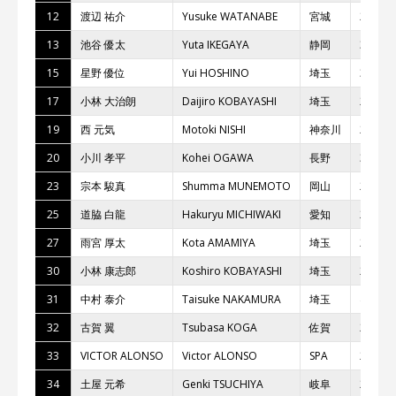
12
渡辺 祐介
Yusuke WATANABE
宮城
28
13
池⾕ 優太
Yuta IKEGAYA
静岡
34
15
星野 優位
Yui HOSHINO
埼⽟
35
17
⼩林 ⼤治朗
Daijiro KOBAYASHI
埼⽟
21
19
⻄ 元気
Motoki NISHI
神奈川
29
20
⼩川 孝平
Kohei OGAWA
⻑野
30
23
宗本 駿真
Shumma MUNEMOTO
岡⼭
28
25
道脇 ⽩⿓
Hakuryu MICHIWAKI
愛知
26
27
⾬宮 厚太
Kota AMAMIYA
埼⽟
22
30
⼩林 康志郎
Koshiro KOBAYASHI
埼⽟
23
31
中村 泰介
Taisuke NAKAMURA
埼⽟
45
32
古賀 翼
Tsubasa KOGA
佐賀
28
33
VICTOR ALONSO
Victor ALONSO
SPA
20
34
⼟屋 元希
Genki TSUCHIYA
岐⾩
26