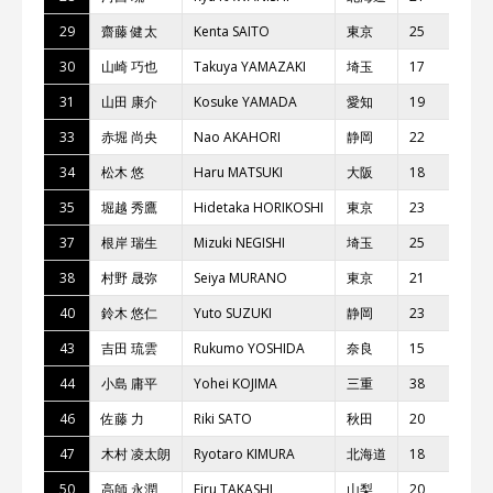
29
齋藤 健太
Kenta SAITO
東京
25
ジ
30
⼭崎 巧也
Takuya YAMAZAKI
埼⽟
17
T.E
31
⼭⽥ 康介
Kosuke YAMADA
愛知
19
T
33
⾚堀 尚央
Nao AKAHORI
静岡
22
Te
34
松⽊ 悠
Haru MATSUKI
⼤阪
18
MO
35
堀越 秀鷹
Hidetaka HORIKOSHI
東京
23
YS
37
根岸 瑞⽣
Mizuki NEGISHI
埼⽟
25
T.E
38
村野 晟弥
Seiya MURANO
東京
21
ジ
40
鈴⽊ 悠仁
Yuto SUZUKI
静岡
23
Y
43
吉⽥ 琉雲
Rukumo YOSHIDA
奈良
15
Bel
44
⼩島 庸平
Yohei KOJIMA
三重
38
Bel
46
佐藤 ⼒
Riki SATO
秋⽥
20
TK
47
⽊村 凌太朗
Ryotaro KIMURA
北海道
18
TE
50
⾼師 永潤
Eiru TAKASHI
⼭梨
20
Kaw