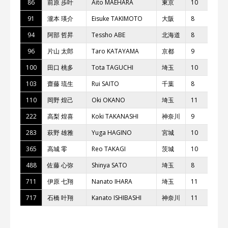
86
前原 歩叶
Aito MAEHARA
東京
10
91
瀧本 瑛介
Eisuke TAKIMOTO
⼤阪
8
94
阿部 哲昇
Tessho ABE
北海道
8
96
⽚⼭ 太郎
Taro KATAYAMA
京都
9
100
⽥⼝ 桃多
Tota TAGUCHI
埼⽟
10
103
齋藤 琉⽣
Rui SAITO
千葉
8
110
岡野 煌⼰
Oki OKANO
埼⽟
11
222
⾼梨 煌喜
Koki TAKANASHI
神奈川
9
283
萩野 雄雅
Yuga HAGINO
宮城
10
365
⾼城 零
Reo TAKAGI
茨城
10
488
佐藤 ⼼弥
Shinya SATO
埼⽟
8
711
伊原 七翔
Nanato IHARA
埼⽟
11
717
⽯橋 叶翔
Kanato ISHIBASHI
神奈川
11