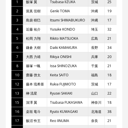
1
飯塚 翼
Tsubasa IIZUKA
茨城
25
三
2
當真 弦樹
Genki TOMA
沖縄
19
YS
3
島袋 樹⺒
Itsumi SHIMABUKURO
沖縄
17
4
近藤 祐介
Yusuke KONDO
埼⽟
32
レ
5
松岡 ⼒翔
Rikito MATSUOKA
広島
21
S
6
鎌倉 ⼤樹
Daiki KAMAKURA
⻑野
34
レ
7
⼤⻄ ⼒靖
Rikiya ONISHI
兵庫
20
T
8
篠塚 ⼀颯
Issa SHINOZUKA
千葉
21
ア
10
齋藤 啓太
Keita SAITO
福島
18
Te
12
藤本 琉希亜
Rukia FUJIMOTO
茨城
17
ウ
13
榊 流星
Ryusei SAKAKI
⼭⼝
22
WA
15
深澤 翼
Tsubasa FUKASAWA
神奈川
18
レ
16
桒垣 ⻯⽃
Ryuto KUWAGAKI
北海道
38
Te
17
飯沼 怜王
Reo IINUMA
奈良
21
Ho