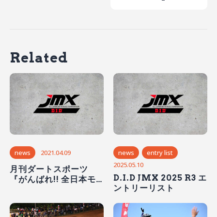
Related
news
2021.04.09
news
entry list
2025.05.10
月刊ダートスポーツ
D.I.D JMX 2025 R3 エ
『がんばれ!! 全日本モ
ントリーリスト
トクロス応援プロジェ
クト』 特別賞を全戦で
進呈!!