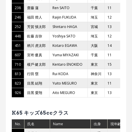
238
齋藤 蓮
Ren SAITO
千葉
11
BI
246
福⽥ 燈⼈
Raijin FUKUDA
埼⽟
12
YS
252
芳賀 慎太郎
Shintaro HAGA
宮城
13
Te
448
佐藤 吉弥
Yoshiya SATO
埼⽟
12
レ
451
柄川 ⻁太郎
Kotaro EGAWA
⼤阪
14
CL
607
宮嵜 優真
Yuma MIYAZAKI
千葉
11
レ
710
榎⼾ 健太郎
Kentaro ENOKIDO
東京
15
813
⾏⽥ 塁
Rui KODA
神奈川
13
ダ
823
⽬⿊ 結翔
Yuito MEGURO
東京
11
桜
926
⽬⿊ 愛翔
Aito MEGURO
東京
13
桜
K65 キッズ65ccクラス
No.
氏名
Name
出身
現年齢