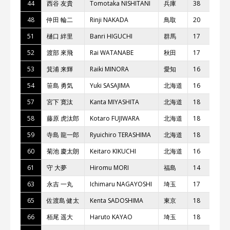
44
⻄⾕ 友貴
Tomotaka NISHITANI
兵庫
38
⼋
48
仲⽥ 輪⼆
Rinji NAKADA
⿃取
20
Te
51
樋⼝ 絆⾥
Banri HIGUCHI
群⾺
17
b
52
渡部 來⾶
Rai WATANABE
秋⽥
17
Yʼ
53
箕浦 来輝
Raiki MINORA
愛知
16
T
54
笹島 勇気
Yuki SASAJIMA
北海道
16
Cr
57
宮下 寛汰
Kanta MIYASHITA
北海道
18
Te
58
藤原 ⻁汰郎
Kotaro FUJIWARA
北海道
18
Te
59
寺島 ⿓⼀郎
Ryuichiro TERASHIMA
北海道
18
Te
60
菊池 慶太朗
Keitaro KIKUCHI
北海道
16
Te
61
守 ⼤夢
Hiromu MORI
福島
14
Ka
63
永吉 ⼀丸
Ichimaru NAGAYOSHI
埼⽟
17
T.
65
佐渡島 健太
Kenta SADOSHIMA
東京
18
レ
66
栢尾 遥⼤
Haruto KAYAO
埼⽟
18
HO