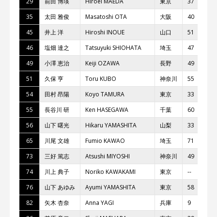
29
前⽥ 博瑛
Hiroei MAEDA
東京
37
35
太⽥ 雅俊
Masatoshi OTA
⼤阪
40
45
井上 洋
Hiroshi INOUE
⼭⼝
51
46
塩畑 達之
Tatsuyuki SHIOHATA
埼⽟
47
49
⼩澤 恵治
Keiji OZAWA
⻑野
49
51
久保 亨
Toru KUBO
神奈川
55
54
⽥村 昂陽
Koyo TAMURA
東京
33
55
⻑⾕川 研
Ken HASEGAWA
千葉
60
56
⼭下 曙光
Hikaru YAMASHITA
⼭梨
33
65
川尾 ⽂雄
Fumio KAWAO
埼⽟
71
73
三好 篤志
Atsushi MIYOSHI
神奈川
49
74
川上 典⼦
Noriko KAWAKAMI
東京
--
76
⼭下 あゆみ
Ayumi YAMASHITA
東京
58
82
⽮⽊ 杏奈
Anna YAGI
兵庫
9