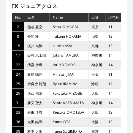
JX ジュニアクロス
No.
氏名
Name
出身
現年齢
チ
2
熊⾕ 夏空
Sena KUMAGAI
東京
11
T.
8
外間 匠
Takumi HOKAMA
⼭梨
13
T.
15
浅井 ⼤翔
Hiroto ASAI
京都
13
17
⽥村 承太郎
Jotaro TAMURA
神奈川
14
ﾆﾄ
22
清宮 伊織
Iori KIYOMIYA
神奈川
14
レ
24
飯島 陽向
Hinata IIJIMA
千葉
11
RH
25
伊良皆 ⿓翔
Ryuto IRAMINA
沖縄
12
29
溝辺 福恭
Fukutaka MIZOBE
⼤阪
14
ST
31
勝⼜ 聖太
Shota KATSUMATA
神奈川
14
33
表⽥ 渓典
Keisuke OMOTEDA
⼤阪
13
ST
36
太⽥ 結⾺
Yuma OTA
⼤阪
13
ガ
38
杉本 ⼤駕
Taiga SUGIMOTO
東京
14
レ