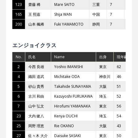
123
齋藤 稀
Mare SAITO
三重
7
CLUB 
165
王 熙嘉
Shija WAN
中国
7
ZUUM
200
⼭本 楓稀
Fuki YAMAMOTO
静岡
7
モト
エンジョイクラス
No.
氏名
Name
出身
現年齢
チ
2
今⻄ 良雄
Yoshio IMANISHI
東京
62
⼤
4
織⽥ 道武
Michitake ODA
神奈川
46
和
5
砂⼭ 貴秀
Takahide SUNAYAMA
⼤阪
51
グ
6
古川 和由
Kazuyoshi FURUKAWA
埼⽟
52
7
⼭中 弘⽂
Hirofumi YAMANAKA
東京
56
ペ
23
⼤内 健⼋
Kenya OUCHI
埼⽟
54
城
25
岡野 理恵
Rie OKANO
⼤阪
43
t
27
佐々⽊ ⼤介
Daisuke SASAKI
東京
50
チ