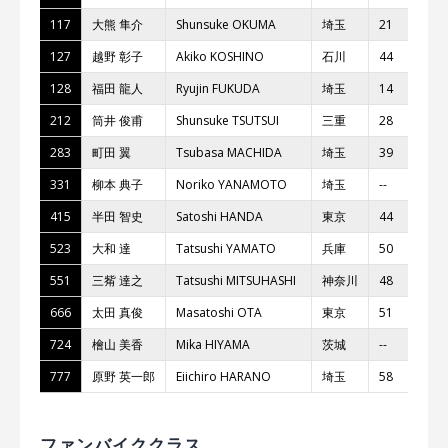
117
⼤熊 隼介
Shunsuke OKUMA
埼⽟
21
F
127
越野 彰⼦
Akiko KOSHINO
⽯川
44
⾦
128
福⽥ ⿓⼈
Ryujin FUKUDA
埼⽟
14
Y
212
筒井 俊甫
Shunsuke TSUTSUI
三重
28
G
283
町⽥ 翼
Tsubasa MACHIDA
埼⽟
39
町
331
柳本 典⼦
Noriko YANAMOTO
埼⽟
--
3
415
半⽥ 智史
Satoshi HANDA
東京
44
T
523
⼤和 達
Tatsushi YAMATO
兵庫
50
T
551
三觜 達之
Tatsushi MITSUHASHI
神奈川
48
T
666
太⽥ 真俊
Masatoshi OTA
東京
51
チ
724
檜⼭ 美⾹
Mika HIYAMA
茨城
--
MT
777
原野 英⼀郎
Eiichiro HARANO
埼⽟
58
チ
ファンバイククラス