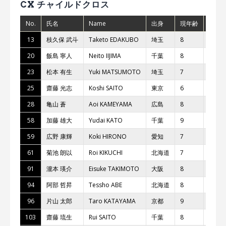
CX チャイルドクロス
No.
氏名
Name
出身
現年齢
チー
13
枝久保 武⽃
Taketo EDAKUBO
埼⽟
8
20
飯島 寧⼈
Neito IIJIMA
千葉
8
RHNY
23
松本 有⽣
Yuki MATSUMOTO
埼⽟
7
T.E.SP
25
齋藤 光志
Koshi SAITO
東京
6
株式会
28
⻲⼭ 蒼
Aoi KAMEYAMA
広島
8
Torto
58
加藤 雄⼤
Yudai KATO
千葉
9
59
広野 康輝
Koki HIRONO
愛知
7
KTM 
61
菊池 朗以
Roi KIKUCHI
北海道
7
Team 
91
瀧本 瑛介
Eisuke TAKIMOTO
⼤阪
8
94
阿部 哲昇
Tessho ABE
北海道
8
MOUN
96
⽚⼭ 太郎
Taro KATAYAMA
京都
9
103
齋藤 琉⽣
Rui SAITO
千葉
8
BIG 