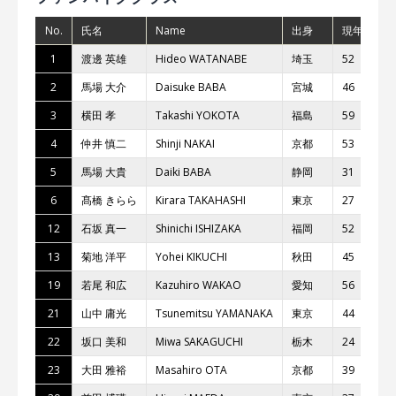
No.
氏名
Name
出身
現年齢
1
渡邊 英雄
Hideo WATANABE
埼⽟
52
2
⾺場 ⼤介
Daisuke BABA
宮城
46
3
横⽥ 孝
Takashi YOKOTA
福島
59
4
仲井 慎⼆
Shinji NAKAI
京都
53
5
⾺場 ⼤貴
Daiki BABA
静岡
31
6
髙橋 きらら
Kirara TAKAHASHI
東京
27
12
⽯坂 真⼀
Shinichi ISHIZAKA
福岡
52
13
菊地 洋平
Yohei KIKUCHI
秋⽥
45
19
若尾 和広
Kazuhiro WAKAO
愛知
56
21
⼭中 庸光
Tsunemitsu YAMANAKA
東京
44
22
坂⼝ 美和
Miwa SAKAGUCHI
栃⽊
24
23
⼤⽥ 雅裕
Masahiro OTA
京都
39