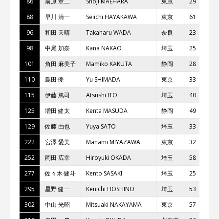
86
前原 章⼆
Shoji MAEHARA
東京
29
88
早川 清⼀
Seiichi HAYAKAWA
東京
61
96
和⽥ 天晴
Takaharu WADA
奈良
23
98
中尾 加奈
Kana NAKAO
埼⽟
25
101
⾓⽥ ⿇美⼦
Mamiko KAKUTA
静岡
28
110
島⽥ 優
Yu SHIMADA
東京
33
115
伊藤 篤司
Atsushi ITO
埼⽟
40
125
増⽥ 健太
Kenta MASUDA
静岡
49
129
佐藤 由也
Yuya SATO
埼⽟
33
222
宮澤 愛美
Manami MIYAZAWA
東京
32
252
岡⽥ 広幸
Hiroyuki OKADA
埼⽟
58
277
佐々⽊ 健⽃
Kento SASAKI
埼⽟
25
295
星野 健⼀
Kenichi HOSHINO
埼⽟
53
302
中⼭ 光昭
Mitsuaki NAKAYAMA
東京
57