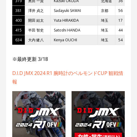
319
奥⽥ ⼀貴
Kazuki OKUDA
北海道
36
381
澤井 貞之
Sadayuki SAWAI
京都
56
400
開⽥ 結太
Yuta HIRAKIDA
埼⽟
17
415
半⽥ 智史
Satoshi HANDA
埼⽟
44
634
⼤内 健⼋
Kenya OUCHI
埼⽟
54
※最終更新 3/18
D.I.D JMX 2024 R1 腕時計のベルモンドCUP 観戦情
報