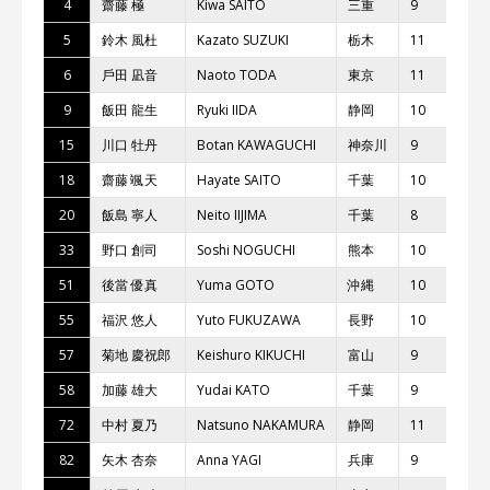
4
齋藤 極
Kiwa SAITO
三重
9
5
鈴⽊ ⾵杜
Kazato SUZUKI
栃⽊
11
6
⼾⽥ 凪⾳
Naoto TODA
東京
11
9
飯⽥ ⿓⽣
Ryuki IIDA
静岡
10
15
川⼝ 牡丹
Botan KAWAGUCHI
神奈川
9
18
齋藤 颯天
Hayate SAITO
千葉
10
20
飯島 寧⼈
Neito IIJIMA
千葉
8
33
野⼝ 創司
Soshi NOGUCHI
熊本
10
51
後當 優真
Yuma GOTO
沖縄
10
55
福沢 悠⼈
Yuto FUKUZAWA
⻑野
10
57
菊地 慶祝郎
Keishuro KIKUCHI
富⼭
9
58
加藤 雄⼤
Yudai KATO
千葉
9
72
中村 夏乃
Natsuno NAKAMURA
静岡
11
82
⽮⽊ 杏奈
Anna YAGI
兵庫
9