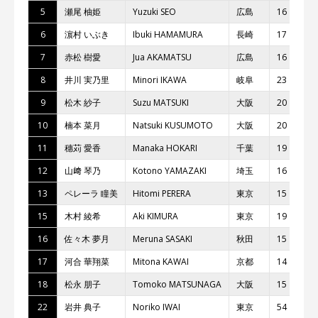
5
瀬尾 柚姫
Yuzuki SEO
広島
16
6
濵村 いぶき
Ibuki HAMAMURA
⻑崎
17
7
⾚松 樹愛
Jua AKAMATSU
広島
16
8
井川 実乃⾥
Minori IKAWA
岐⾩
23
9
松⽊ 紗⼦
Suzu MATSUKI
⼤阪
20
10
楠本 菜⽉
Natsuki KUSUMOTO
⼤阪
20
11
穗苅 愛⾹
Manaka HOKARI
千葉
19
12
⼭﨑 琴乃
Kotono YAMAZAKI
埼⽟
16
13
ペレーラ 瞳美
Hitomi PERERA
東京
15
15
⽊村 綾希
Aki KIMURA
東京
19
16
佐々⽊ 夢⽉
Meruna SASAKI
秋⽥
15
17
河合 華翔菜
Mitona KAWAI
京都
14
18
松永 朋⼦
Tomoko MATSUNAGA
⼤阪
15
22
岩井 典⼦
Noriko IWAI
東京
54