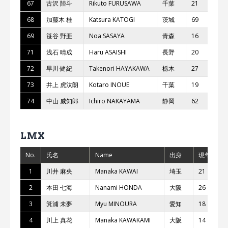
67
古沢 陸⽃
Rikuto FURUSAWA
千葉
21
M
68
加藤⽊ 桂
Katsura KATOGI
茨城
69
TE
69
笹⾕ 野亜
Noa SASAYA
⻘森
16
TK
71
浅⽯ 晴成
Haru ASAISHI
⻑野
20
N.
72
早川 健紀
Takenori HAYAKAWA
栃⽊
27
⽇
73
井上 ⻁汰朗
Kotaro INOUE
千葉
19
74
中⼭ 威知郎
Ichiro NAKAYAMA
静岡
62
チ
LMX
No.
氏名
Name
出身
現年齢
1
川井 ⿇央
Manaka KAWAI
埼⽟
21
2
本⽥ 七海
Nanami HONDA
⼤阪
26
3
箕浦 未夢
Myu MINOURA
愛知
18
4
川上 真花
Manaka KAWAKAMI
⼤阪
14