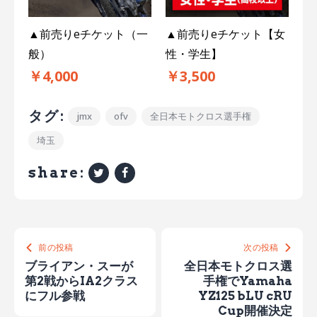
▲前売りeチケット（一
▲前売りeチケット【女
般）
性・学生】
￥4,000
￥3,500
タグ:
jmx
ofv
全日本モトクロス選手権
埼玉
share:
前の投稿
次の投稿
ブライアン・スーが
全日本モトクロス選
第2戦からIA2クラス
手権でYamaha
にフル参戦
YZ125 bLU cRU
Cup開催決定