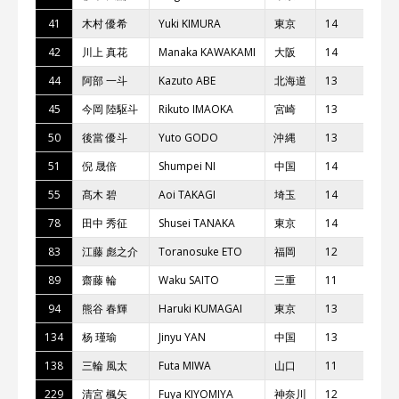
41
⽊村 優希
Yuki KIMURA
東京
14
Te
42
川上 真花
Manaka KAWAKAMI
⼤阪
14
bL
44
阿部 ⼀⽃
Kazuto ABE
北海道
13
MO
45
今岡 陸駆⽃
Rikuto IMAOKA
宮崎
13
50
後當 優⽃
Yuto GODO
沖縄
13
★M
51
倪 晟倍
Shumpei NI
中国
14
Z
55
髙⽊ 碧
Aoi TAKAGI
埼⽟
14
b
78
⽥中 秀征
Shusei TANAKA
東京
14
TE
83
江藤 彪之介
Toranosuke ETO
福岡
12
★M
89
齋藤 輪
Waku SAITO
三重
11
CL
94
熊⾕ 春輝
Haruki KUMAGAI
東京
13
T.
134
杨 瑾瑜
Jinyu YAN
中国
13
Z
138
三輪 ⾵太
Futa MIWA
⼭⼝
11
★M
229
清宮 楓⽮
Fuya KIYOMIYA
神奈川
12
レ