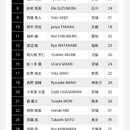
8
鈴村 英喜
Eiki SUZUMURA
⽯川
24
TE
9
⻄條 悠⼈
Yuto SAIJO
宮城
21
Kaw
10
⽥中 淳也
Junya TANAKA
京都
18
bL
11
福村 鎌
Ren FUKUMURA
愛知
22
Te
12
渡辺 陵
Ryo WATANABE
福島
23
bLU
13
阿久根 芳仁
Yoshito AKUNE
⼤阪
20
Yo
15
佐々⽊ 麗
Urara SASAKI
宮城
24
Ka
17
佐野 雄太
Yuta SANO
群⾺
22
カ
18
真野 凌輔
Ryosuke MANO
神奈川
26
Te
20
⼩笠原 ⼤貴
Daiki OGASAWARA
宮城
22
K2
21
森 優介
Yusuke MORI
熊本
26
Te
22
阿部 晴基
Haruki ABE
宮城
21
Tea
25
⻫藤 嵩
Takashi SAITO
東京
35
株
28
河⻄ 琉
Ryu KAWANISHI
北海道
21
TE