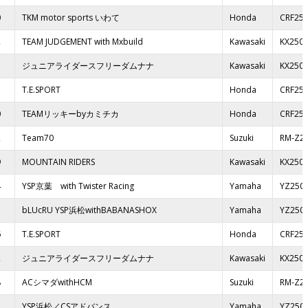
0
TKM motor sports いわて
Honda
CRF25
2
TEAM JUDGEMENT with Mxbuild
Kawasaki
KX250
5
ジュニアライダースフリーダムナナ
Kawasaki
KX250
7
T.E.SPORT
Honda
CRF25
0
TEAMリッキーbyカミチカ
Honda
CRF25
2
Team70
Suzuki
RM-Z2
9
MOUNTAIN RIDERS
Kawasaki
KX250
4
YSP京葉 with Twister Racing
Yamaha
YZ250
5
bLUcRU YSP浜松withBABANASHOX
Yamaha
YZ250
6
T.E.SPORT
Honda
CRF25
2
ジュニアライダースフリーダムナナ
Kawasaki
KX250
8
ACシマダwithHCM
Suzuki
RM-Z2
3
YSP浜松／CSアドバンス
Yamaha
YZ250