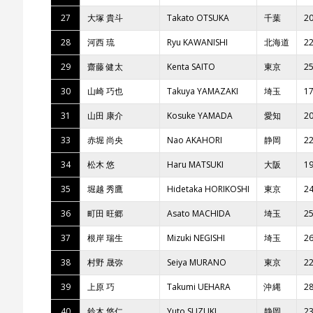
27
大塚 貴斗
Takato OTSUKA
千葉
2
28
河西 琉
Ryu KAWANISHI
北海道
2
29
齋藤 健太
Kenta SAITO
東京
2
30
山崎 巧也
Takuya YAMAZAKI
埼玉
1
31
山田 康介
Kosuke YAMADA
愛知
2
33
赤堀 尚央
Nao AKAHORI
静岡
2
34
松木 悠
Haru MATSUKI
大阪
1
35
堀越 秀鷹
Hidetaka HORIKOSHI
東京
2
36
町田 旺郷
Asato MACHIDA
埼玉
2
37
根岸 瑞生
Mizuki NEGISHI
埼玉
2
38
村野 晟弥
Seiya MURANO
東京
2
39
上原 巧
Takumi UEHARA
沖縄
2
40
鈴木 悠仁
Yuto SUZUKI
静岡
2