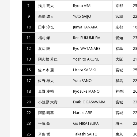
7
浅井 亮太
Ryota ASAI
京都
2
9
西條 悠人
Yuto SAIJO
宮城
2
10
田中 淳也
Junya TANAKA
京都
1
11
福村 鎌
Ren FUKUMURA
愛知
2
12
渡辺 陵
Ryo WATANABE
福島
2
13
阿久根 芳仁
Yoshito AKUNE
大阪
2
15
佐々木 麗
Urara SASAKI
宮城
2
17
佐野 雄太
Yuta SANO
群馬
2
18
真野 凌輔
Ryosuke MANO
神奈川
2
20
小笠原 大貴
Daiki OGASAWARA
宮城
2
22
阿部 晴基
Haruki ABE
宮城
2
23
平塚 豪
Go HIRATSUKA
埼玉
2
25
斉藤 嵩
Takashi SAITO
東京
3