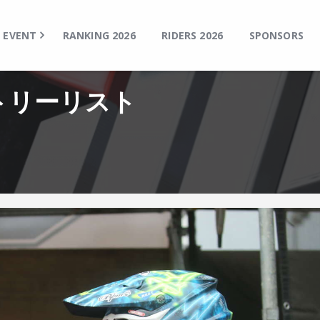
TOP
EVENT
EVENT
RANKING 2026
RIDERS 2026
SPONSORS
RANKING 2026
RIDERS 2026
 エントリーリスト
SPONSORS
TICKET
MSP Motosports Promotion TOP