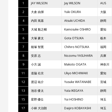
1
JAY WILSON
Jay WILSON
AUS
2
大倉 由揮
Yuki OKURA
大阪
4
内田 篤基
Atsuki UCHIDA
静岡
5
大城 魁之輔
Kainosuke OSHIRO
愛知
6
大塚 豪太
Gota OTSUKA
栃木
7
能塚 智寛
Chihiro NOTSUKA
福岡
8
安原 志
Nozomu YASUHARA
兵庫
9
小方 誠
Makoto OGATA
神奈川
11
道脇 右京
Ukyo MICHIWAKI
愛知
12
渡辺 祐介
Yusuke WATANABE
宮城
13
池谷 優太
Yuta IKEGAYA
静岡
15
星野 優位
Yui HOSHINO
埼玉
17
小林 大治朗
Daijiro KOBAYASHI
埼玉