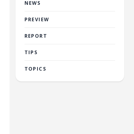
NEWS
YZ450FM
CRF450R
PREVIEW
KX450
REPORT
YZ450F
CRF450R
TIPS
KX450-SR
KX450
TOPICS
CRF450R
CRF450R
YZ450FM
CRF450R
YZ450F
YZ450F