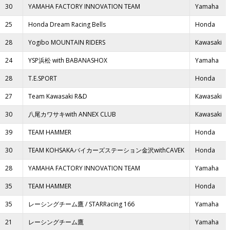
30
YAMAHA FACTORY INNOVATION TEAM
Yamaha
25
Honda Dream Racing Bells
Honda
28
Yogibo MOUNTAIN RIDERS
Kawasaki
24
YSP浜松 with BABANASHOX
Yamaha
28
T.E.SPORT
Honda
27
Team Kawasaki R&D
Kawasaki
30
八尾カワサキwith ANNEX CLUB
Kawasaki
39
TEAM HAMMER
Honda
30
TEAM KOHSAKAバイカーズステーション金沢withCAVEK
Honda
28
YAMAHA FACTORY INNOVATION TEAM
Yamaha
35
TEAM HAMMER
Honda
35
レーシングチーム鷹 / STARRacing 166
Yamaha
21
レーシングチーム鷹
Yamaha