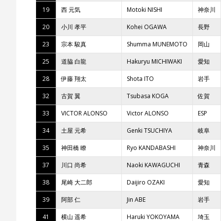
19
西 元気
Motoki NISHI
神奈川
20
小川 孝平
Kohei OGAWA
長野
23
宗本 駿真
Shumma MUNEMOTO
岡山
25
道脇 白龍
Hakuryu MICHIWAKI
愛知
28
伊藤 翔太
Shota ITO
岩手
32
古賀 翼
Tsubasa KOGA
佐賀
33
VICTOR ALONSO
Victor ALONSO
ESP
34
土屋 元希
Genki TSUCHIYA
岐阜
35
神田橋 瞭
Ryo KANDABASHI
神奈川
37
川口 尚希
Naoki KAWAGUCHI
青森
38
尾崎 大二郎
Daijiro OZAKI
愛知
39
阿部 仁
Jin ABE
岩手
41
横山 遥希
Haruki YOKOYAMA
埼玉