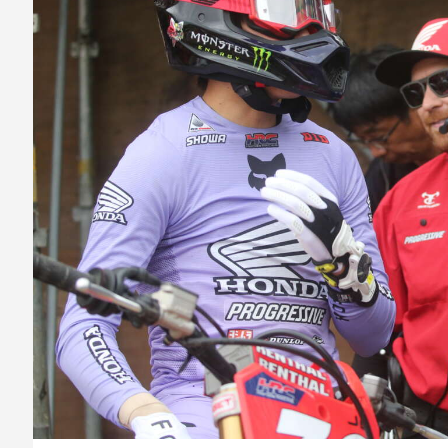
シ
ョ
ン