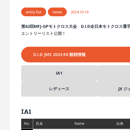
entry list
news
2024.10.10
第62回MFJ-GPモトクロス大会 D.I.D全日本モトクロス選
エントリーリスト公開！
D.I.D JMX 2024 R8 観戦情報
IA1
レディース
JX 
IA1
No.
氏名
Name
出身