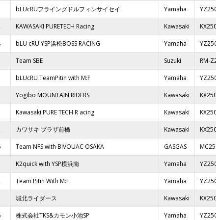
5
bLUcRUフライングドルフィンサイセイ
Yamaha
YZ250
2
KAWASAKI PURETECH Racing
Kawasaki
KX250
8
bLU cRU YSP浜松BOSS RACING
Yamaha
YZ250
3
Team SBE
Suzuki
RM-Z2
3
bLUcRU TeamPitin with M:F
Yamaha
YZ250
1
Yogibo MOUNTAIN RIDERS
Kawasaki
KX250
5
Kawasaki PURE TECH R acing
Kawasaki
KX250
2
カワサキ プラザ前橋
Kawasaki
KX250
6
Team NFS with BIVOUAC OSAKA
GASGAS
MC250
3
K2quick with YSP横浜南
Yamaha
YZ250
2
Team Pitin With M:F
Yamaha
YZ250
2
城北ライダース
Kawasaki
KX250
6
株式会社TKS&カモン小池SP
Yamaha
YZ250