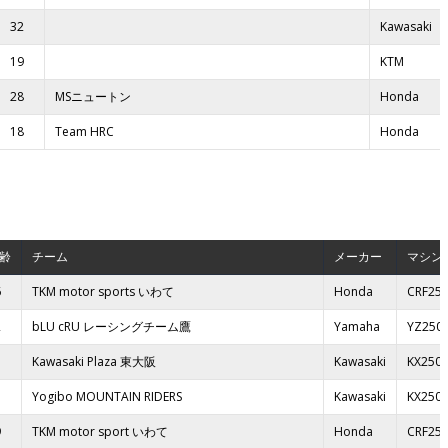
32
Kawasaki
19
KTM
28
MSニュートン
Honda
18
Team HRC
Honda
齢
チーム
メーカー
マシン
6
TKM motor sports いわて
Honda
CRF25
2
bLU cRU レーシングチーム鷹
Yamaha
YZ250
3
Kawasaki Plaza 東大阪
Kawasaki
KX250
5
Yogibo MOUNTAIN RIDERS
Kawasaki
KX250
9
TKM motor sport いわて
Honda
CRF25