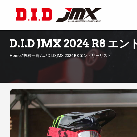
D.I.D JMX 2024 R8
Home
投稿一覧
...
D.I.D JMX 2024 R8 エントリーリスト
投
稿
ナ
ビ
ゲ
ー