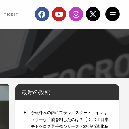
TICKET
最新の投稿
予報外れの雨にフラッグスタート、イレギ
ュラーな千歳を制したのは？【D.I.D全日本
モトクロス選手権シリーズ 2026第6戦北海