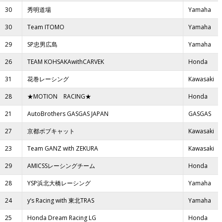
30
秀明道場
Yamaha
30
Team ITOMO
Yamaha
29
SP忠男広島
Yamaha
26
TEAM KOHSAKAwithCARVEK
Honda
31
花巻レーシング
Kawasaki
28
★MOTION RACING★
Honda
21
AutoBrothers GASGAS JAPAN
GASGAS
27
京都ボブキャット
Kawasaki
23
Team GANZ with ZEKURA
Kawasaki
29
AMICSSレーシングチーム
Honda
28
YSP浜北大橋レーシング
Yamaha
24
y’s Racing with 東北TRAS
Yamaha
25
Honda Dream Racing LG
Honda