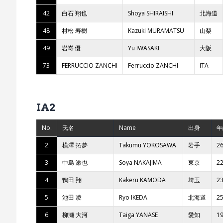
42
白石 翔也
Shoya SHIRAISHI
北海道
48
村松 寿樹
Kazuki MURAMATSU
山梨
49
岩嵜 優
Yu IWASAKI
大阪
73
FERRUCCIO ZANCHI
Ferruccio ZANCHI
ITA
IA2
No.
氏名
Name
出身
年
2
横澤 拓夢
Takumu YOKOSAWA
岩手
2
3
中島 漱也
Soya NAKAJIMA
東京
2
4
鴨田 翔
Kakeru KAMODA
埼玉
2
5
池田 凌
Ryo IKEDA
北海道
2
6
柳瀬 大河
Taiga YANASE
愛知
1