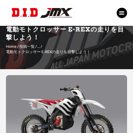
TOP
EVENT
電動モトクロッサー E-REXの走りを目
RANKING 2026
撃しよう！
RIDERS 2026
Home
投稿一覧
...
電動モトクロッサー E-REXの走りを目撃しよう！
SPONSORS
TICKET
MSP Motosports
投
Promotion TOP
稿
ナ
ビ
ゲ